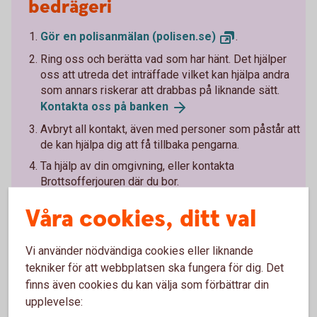
bedrägeri
Gör en polisanmälan
(polisen.se)
.
Ring oss och berätta vad som har hänt. Det hjälper
oss att utreda det inträffade vilket kan hjälpa andra
som annars riskerar att drabbas på liknande sätt.
Kontakta oss på
banken
Avbryt all kontakt, även med personer som påstår att
de kan hjälpa dig att få tillbaka pengarna.
Ta hjälp av din omgivning, eller kontakta
Brottsofferjouren där du bor.
Brottsofferjouren.
se
Våra cookies, ditt val
Vi använder nödvändiga cookies eller liknande
tekniker för att webbplatsen ska fungera för dig. Det
finns även cookies du kan välja som förbättrar din
Lär dig mer om hur du kan
upplevelse: