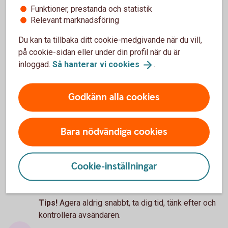
skydda
dig
mot
bedragarna.
Funktioner, prestanda och statistik
Relevant marknadsföring
Du kan ta tillbaka ditt cookie-medgivande när du vill,
på cookie-sidan eller under din profil när du är
3 vanliga varningstecken på
inloggad.
Så hanterar vi
cookies
.
bedrägerier
Godkänn alla cookies
Oväntad kontakt
Bara nödvändiga cookies
Oväntade kontakter som ser ut att komma från
välkända företag, myndigheter eller någon du
känner är ett vanligt försök att lura dig. Bedragare
Cookie-inställningar
använder falska avsändare för att skapa
trovärdighet och övertyga dig.
Tips!
Agera aldrig snabbt, ta dig tid, tänk efter och
kontrollera avsändaren.