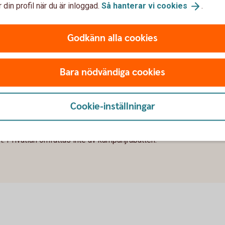
 din profil när du är inloggad.
Så hanterar vi
cookies
.
Godkänn alla cookies
Bara nödvändiga cookies
Cookie-inställningar
en privatperson?
et. Privatlån omfattas inte av kampanjrabatten.