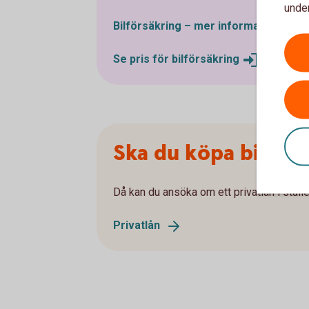
under
Bilförsäkring – mer
information
Se pris för
bilförsäkring
Ska du köpa bil av 
Då kan du ansöka om ett privatlån i ställ
Privatlån