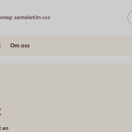
retag
I samhället
Om oss
t
Om oss
t
t en