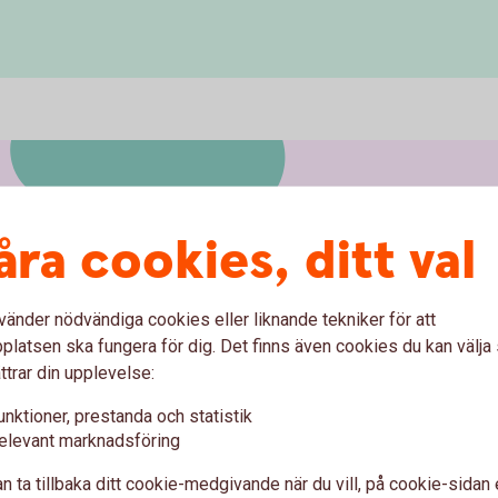
åra cookies, ditt val
vänder nödvändiga cookies eller liknande tekniker för att
latsen ska fungera för dig. Det finns även cookies du kan välj
ttrar din upplevelse:
l hos oss
unktioner, prestanda och statistik
elevant marknadsföring
ckna en av Sveriges bästa bilförsäkringar enligt
n ta tillbaka ditt cookie-medgivande när du vill, på cookie-sidan 
 direkt i din app eller internetbank.