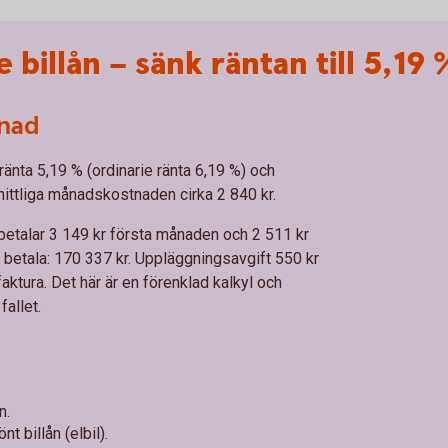
illån – sänk räntan till 5,19 
nad
änta 5,19 % (ordinarie ränta 6,19 %) och
ittliga månadskostnaden cirka 2 840 kr.
 betalar 3 149 kr första månaden och 2 511 kr
t betala: 170 337 kr. Uppläggningsavgift 550 kr
faktura. Det här är en förenklad kalkyl och
allet.
n.
t billån (elbil).