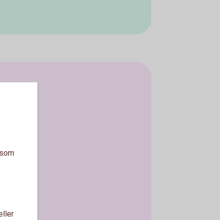
a som
eller