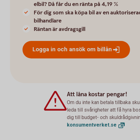
elbil? Då får du en ränta på 4,19 %
För dig som ska köpa bil av en auktorisera
bilhandlare
Räntan är avdragsgill
Logga in och ansök om
billån
Att låna kostar pengar!
Om du inte kan betala tillbaka sku
leda till svårigheter att få hyra 
dig till budget- och skuldrådgivn
konsumentverket.
se