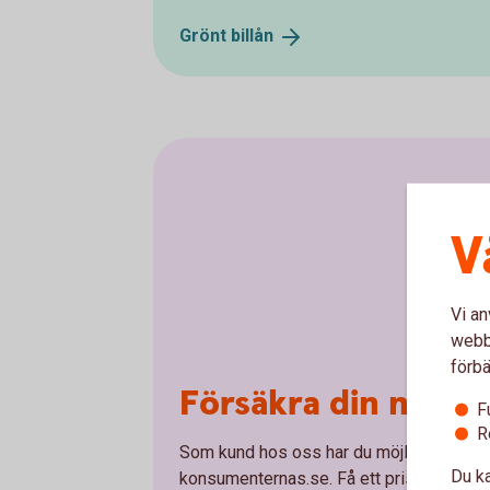
Grönt
billån
V
Vi an
webbp
förbä
Försäkra din nya bi
F
R
Som kund hos oss har du möjlighet att te
Du ka
konsumenternas.se. Få ett pris och teckna