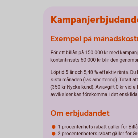
Kampanjerbjudande b
Exempel på månadskost
För ett billån på 150 000 kr med kampanjr
kontantinsats 60 000 kr blir den genomsn
Löptid 5 år och 5,48 % effektiv ränta. Du
sista månaden (rak amortering). Totalt at
(350 kr Nyckelkund). Aviavgift 0 kr vid e 
avvikelser kan förekomma i det enskilda f
Om erbjudandet
1 procentenhets rabatt gäller för Billå
2 procentenheters rabatt gäller för Grön