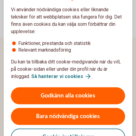
Vi använder nödvändiga cookies eller liknande
tekniker för att webbplatsen ska fungera för dig. Det
finns även cookies du kan välja som förbättrar din
upplevelse:
Funktioner, prestanda och statistik
Relevant marknadsföring
Sidfot
Hitta snabbt
Du kan ta tillbaka ditt cookie-medgivande när du vill,
Kundservice
på cookie-sidan eller under din profil när du är
inloggad.
Så hanterar vi
cookies
.
Spärrhjälp
Hitta bankkontor
Godkänn alla cookies
Bli kund
Bara nödvändiga cookies
Priser, räntor och kurser