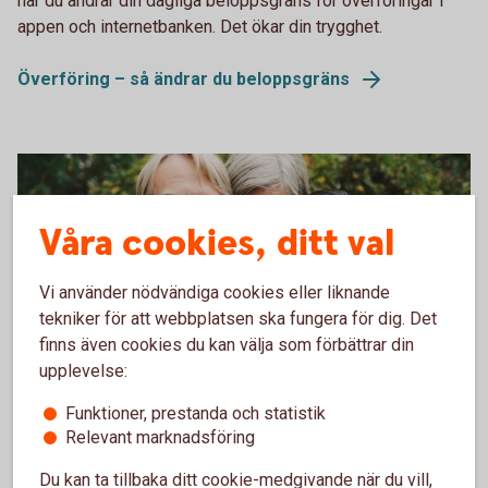
när du ändrar din dagliga beloppsgräns för överföringar i
appen och internetbanken. Det ökar din trygghet.
Överföring – så ändrar du beloppsgräns
Våra cookies, ditt val
Vi använder nödvändiga cookies eller liknande
tekniker för att webbplatsen ska fungera för dig. Det
finns även cookies du kan välja som förbättrar din
upplevelse:
605380961
Sparkonto Plus – ökat skydd mot
Funktioner, prestanda och statistik
Relevant marknadsföring
bedrägerier
Du kan ta tillbaka ditt cookie-medgivande när du vill,