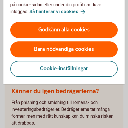
Bedragare vill att du agerar snabbt. Med Sparkonto Plus
på cookie-sidan eller under din profil när du är
skickas pengarna inte direkt vid överföringar i
inloggad.
Så hanterar vi cookies
.
internetbanken och appen, vilket ger dig tid att tänka efter.
Sparkonto Plus – läs mer och öppna
Godkänn alla cookies
Bara nödvändiga cookies
Vanliga bedrägerier och hur du
skyddar dig
Cookie-inställningar
Känner du igen bedrägerierna?
Från phishing och smishing till romans- och
investeringsbedrägerier. Bedrägerierna tar många
former, men med rätt kunskap kan du minska risken
att drabbas.