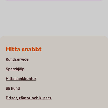
Sidfot
Hitta snabbt
Kundservice
Spärrhjälp
Hitta bankkontor
Bli kund
Priser, räntor och kurser