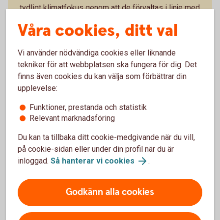
tydligt klimatfokus genom att de förvaltas i linje med
Parisavtalet, vilket bland annat innebär att bolag med
Våra cookies, ditt val
låga utsläpp av växthusgaser premieras. Det finns
sex olika fonder med olika inriktningar.
Vi använder nödvändiga cookies eller liknande
Access Edge USA
tekniker för att webbplatsen ska fungera för dig. Det
Access Edge Global
finns även cookies du kan välja som förbättrar din
Access Edge Europe
upplevelse:
Access Edge Japan
Access Edge Sweden
Funktioner, prestanda och statistik
Access Edge Emerging Markets
Relevant marknadsföring
Du kan ta tillbaka ditt cookie-medgivande när du vill,
Swedbank Robur Access Edge – se utveckling
på cookie-sidan eller under din profil när du är
inloggad.
Så hanterar vi cookies
.
Godkänn alla cookies
Indexfonder och indexnära fonder