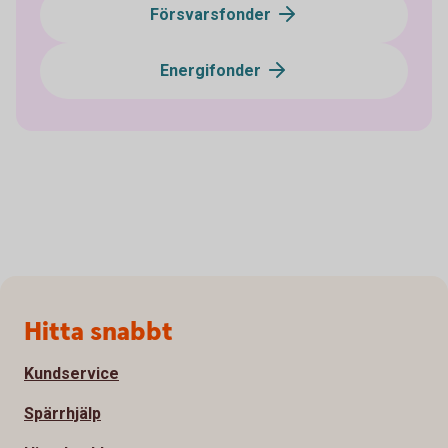
Försvarsfonder
Energifonder
Sidfot
Hitta snabbt
Kundservice
Spärrhjälp