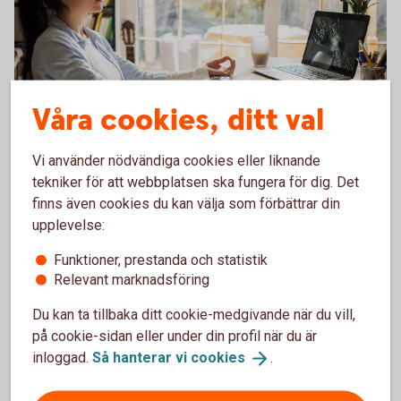
Våra cookies, ditt val
Woman broken laptop - Mastercard OK
Vi använder nödvändiga cookies eller liknande
Har skärmen gått i tusen
tekniker för att webbplatsen ska fungera för dig. Det
bitar? Lugn, du kan vara
finns även cookies du kan välja som förbättrar din
upplevelse:
försäkrad.
Funktioner, prestanda och statistik
Drulleförsäkring ingår när du handlar med ditt
Relevant marknadsföring
Mastercard betal- och kreditkort. Du får även
prisförsäkring och möjlighet till förlängd garanti.
Du kan ta tillbaka ditt cookie-medgivande när du vill,
på cookie-sidan eller under din profil när du är
Shoppingdags? Försäkringar ingår i
inloggad.
Så hanterar vi
cookies
.
kreditkortet