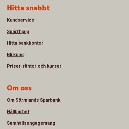
Sidfot
Hitta snabbt
Kundservice
Spärrhjälp
Hitta bankkontor
Bli kund
Priser, räntor och kurser
Om oss
Om Sörmlands Sparbank
Hållbarhet
Samhällsengagemang