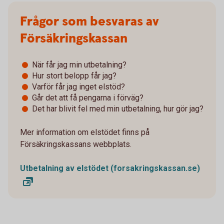
Frågor som besvaras av
Försäkringskassan
När får jag min utbetalning?
Hur stort belopp får jag?
Varför får jag inget elstöd?
Går det att få pengarna i förväg?
Det har blivit fel med min utbetalning, hur gör jag?
Mer information om elstödet finns på
Försäkringskassans webbplats.
Utbetalning av elstödet (forsakringskassan.se)