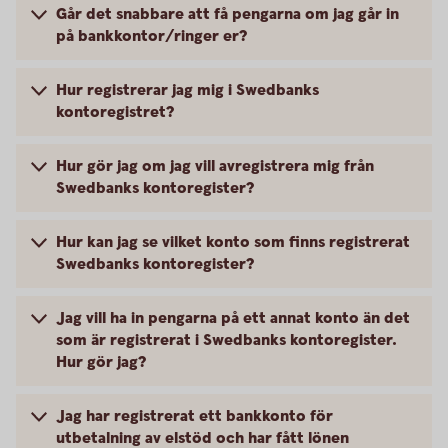
Går det snabbare att få pengarna om jag går in
på bankkontor/ringer er?
Hur registrerar jag mig i Swedbanks
kontoregistret?
Hur gör jag om jag vill avregistrera mig från
Swedbanks kontoregister?
Hur kan jag se vilket konto som finns registrerat
Swedbanks kontoregister?
Jag vill ha in pengarna på ett annat konto än det
som är registrerat i Swedbanks kontoregister.
Hur gör jag?
Jag har registrerat ett bankkonto för
utbetalning av elstöd och har fått lönen