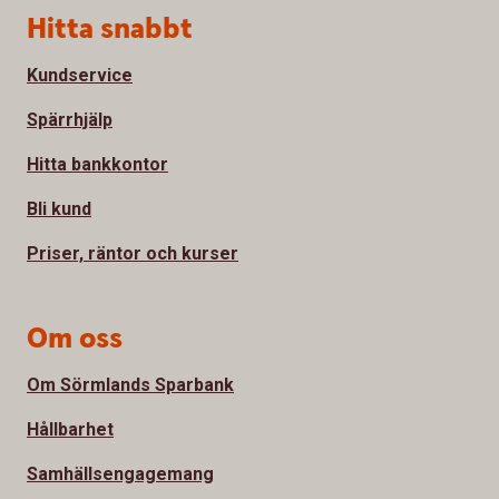
Sidfot
Hitta snabbt
Kundservice
Spärrhjälp
Hitta bankkontor
Bli kund
Priser, räntor och kurser
Om oss
Om Sörmlands Sparbank
Hållbarhet
Samhällsengagemang