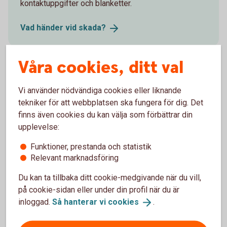
kontaktuppgifter och blanketter.
Vad händer vid
skada?
Våra cookies, ditt val
Försäkringsgivare
Vi använder nödvändiga cookies eller liknande
tekniker för att webbplatsen ska fungera för dig. Det
Folksam ömsesidig sakförsäkring
finns även cookies du kan välja som förbättrar din
upplevelse:
Funktioner, prestanda och statistik
Relevant marknadsföring
Välj innehåll i pensionsplanen
Du kan ta tillbaka ditt cookie-medgivande när du vill,
på cookie-sidan eller under din profil när du är
Pensionssparande
inloggad.
Så hanterar vi
cookies
.
Sjukförsäkring företag