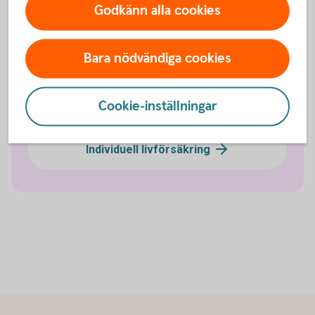
Godkänn alla cookies
Olycksfallsförsäkring
Bara nödvändiga cookies
Tjänstegrupplivförsäkring TGL
Cookie-inställningar
Vårdförsäkring företag
Individuell livförsäkring